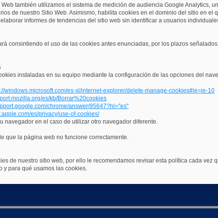
tio Web también utilizamos el sistema de medición de audiencia Google Analytics, 
os de nuestro Sitio Web. Asimismo, habilita cookies en el dominio del sitio en el q
laborar informes de tendencias del sitio web sin identificar a usuarios individuale
tará consintiendo el uso de las cookies antes enunciadas, por los plazos señalados
s
cookies instaladas en su equipo mediante la configuración de las opciones del nav
p://windows.microsoft.com/es-xl/internet-explorer/delete-manage-cookies#ie=ie-10
pport.mozilla.org/es/kb/Borrar%20cookies
support.google.com/chrome/answer/95647?hl="es"
w.apple.com/es/privacy/use-of-cookies/
u navegador en el caso de utilizar otro navegador diferente.
le que la página web no funcione correctamente.
ies de nuestro sitio web, por ello le recomendamos revisar esta política cada vez q
 y para qué usamos las cookies.